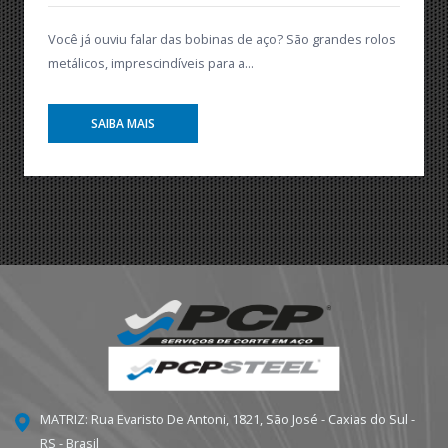
Você já ouviu falar das bobinas de aço? São grandes rolos
metálicos, imprescindíveis para a...
SAIBA MAIS
MATRIZ: Rua Evaristo De Antoni, 1821, São José - Caxias do Sul -
RS - Brasil